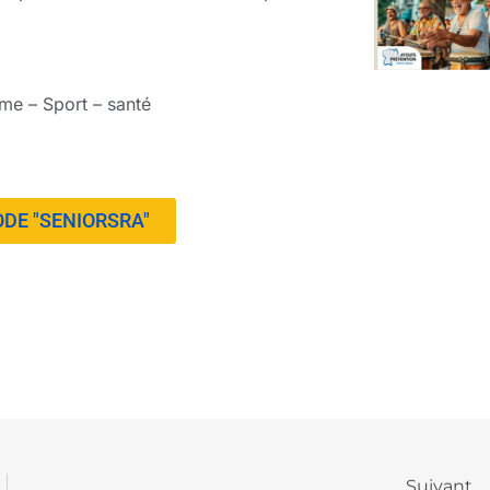
me – Sport – santé
ODE "SENIORSRA"
Suivant