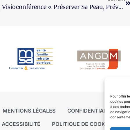
Visioconférence « Préserver Sa Peau, Prévenir Les Cancers Cutanés »
Pour offrir 
cookies pour
à ces techn
MENTIONS LÉGALES
CONFIDENTIALITÉ
P
de navigatio
consentement
ACCESSIBILITÉ
POLITIQUE DE COOKIES (UE)