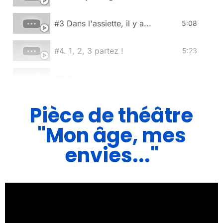
#3 Dans l'assiette, il y a...
5:08
#4. 1, 2, 3 partez !
5:23
#5 Des neurones et des amis
#6 Et les câlins, on en parle ?
6:13
Pièce de théâtre
"Mon âge, mes
#7 Ici chez moi et pour longtemps...
7:50
envies..."
#8 Digital attitude
6:13