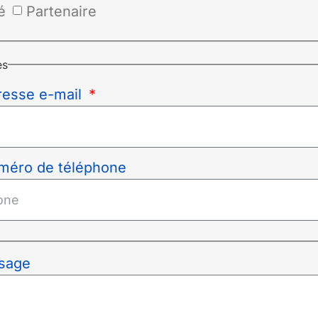
é
Partenaire
es
resse e-mail
méro de téléphone
sage