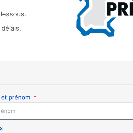
-dessous.
délais.
 et prénom
s