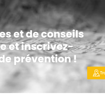
ées et de conseils
e et inscrivez-
 de prévention !
Tr