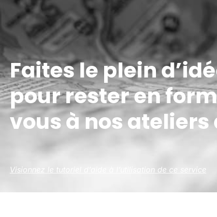
Faites le plein d’id
pour rester en form
vous à nos ateliers
Visionnez le tutoriel d’aide à l’utilisation de ce service