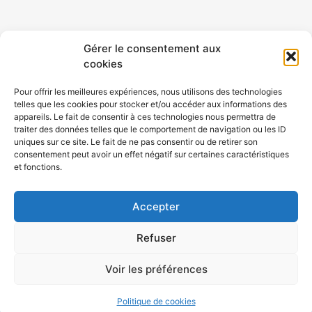
CONTACT
MENTIONS LÉGALES
Gérer le consentement aux
cookies
CONFIDENTIALITÉ
PLAN DE SITE
Pour offrir les meilleures expériences, nous utilisons des technologies
telles que les cookies pour stocker et/ou accéder aux informations des
ACCESSIBILITÉ
appareils. Le fait de consentir à ces technologies nous permettra de
traiter des données telles que le comportement de navigation ou les ID
uniques sur ce site. Le fait de ne pas consentir ou de retirer son
POLITIQUE DE COOKIES (UE)
consentement peut avoir un effet négatif sur certaines caractéristiques
et fonctions.
Accepter
Refuser
Voir les préférences
Atouts Prévention Rhône-Alpes © 2023-2026 - Tous droits
Politique de cookies
réservés