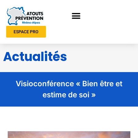
ESPACE PRO
Actualités
Visioconférence « Bien être et
estime de soi »