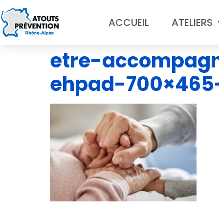
ACCUEIL
ATELIERS
etre-accompagn
ehpad-700×465-