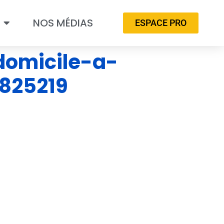
NOS MÉDIAS
ESPACE PRO
omicile-a-
825219