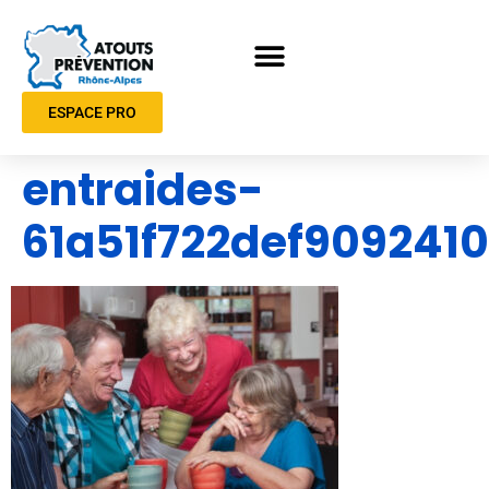
ESPACE PRO
entraides-
61a51f722def909241