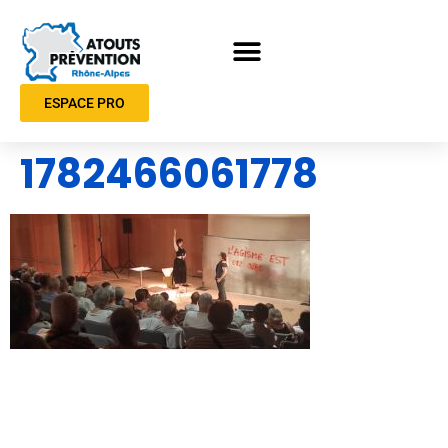
ESPACE PRO
1782466061778