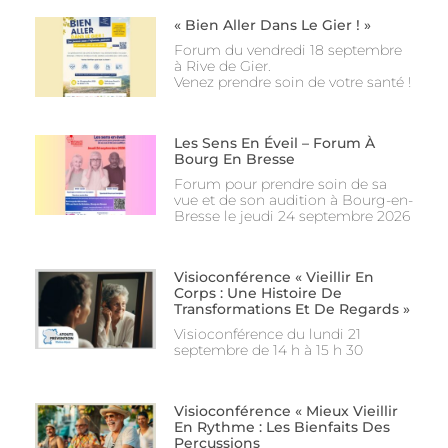
« Bien Aller Dans Le Gier ! »
Forum du vendredi 18 septembre
à Rive de Gier.
Venez prendre soin de votre santé !
Les Sens En Éveil – Forum À
Bourg En Bresse
Forum pour prendre soin de sa
vue et de son audition à Bourg-en-
Bresse le jeudi 24 septembre 2026
Visioconférence « Vieillir En
Corps : Une Histoire De
Transformations Et De Regards »
Visioconférence du lundi 21
septembre de 14 h à 15 h 30
Visioconférence « Mieux Vieillir
En Rythme : Les Bienfaits Des
Percussions