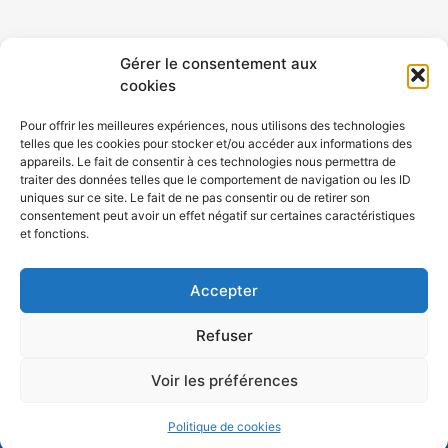
CONTACT
MENTIONS LÉGALES
Gérer le consentement aux
cookies
CONFIDENTIALITÉ
PLAN DE SITE
Pour offrir les meilleures expériences, nous utilisons des technologies
telles que les cookies pour stocker et/ou accéder aux informations des
ACCESSIBILITÉ
appareils. Le fait de consentir à ces technologies nous permettra de
traiter des données telles que le comportement de navigation ou les ID
uniques sur ce site. Le fait de ne pas consentir ou de retirer son
POLITIQUE DE COOKIES (UE)
consentement peut avoir un effet négatif sur certaines caractéristiques
et fonctions.
Accepter
Refuser
Voir les préférences
Atouts Prévention Rhône-Alpes © 2023-2026 - Tous droits
Politique de cookies
réservés