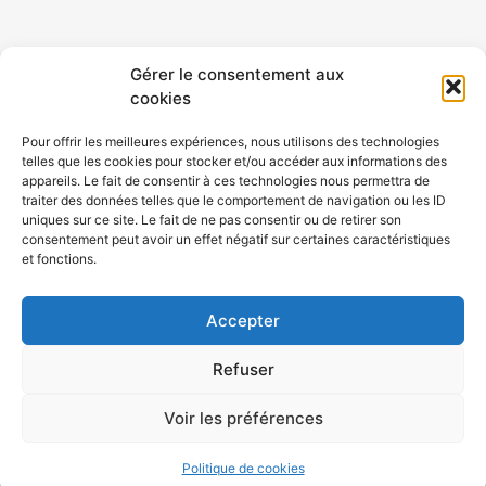
CONTACT
MENTIONS LÉGALES
Gérer le consentement aux
cookies
CONFIDENTIALITÉ
PLAN DE SITE
Pour offrir les meilleures expériences, nous utilisons des technologies
telles que les cookies pour stocker et/ou accéder aux informations des
ACCESSIBILITÉ
appareils. Le fait de consentir à ces technologies nous permettra de
traiter des données telles que le comportement de navigation ou les ID
uniques sur ce site. Le fait de ne pas consentir ou de retirer son
POLITIQUE DE COOKIES (UE)
consentement peut avoir un effet négatif sur certaines caractéristiques
et fonctions.
Accepter
Refuser
Voir les préférences
Atouts Prévention Rhône-Alpes © 2023-2026 - Tous droits
Politique de cookies
réservés