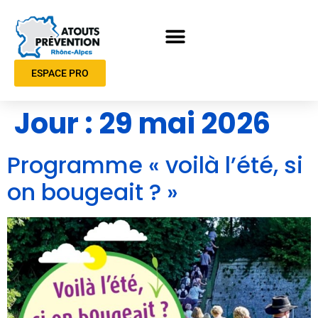
ESPACE PRO
Jour :
29 mai 2026
Programme « voilà l’été, si
on bougeait ? »